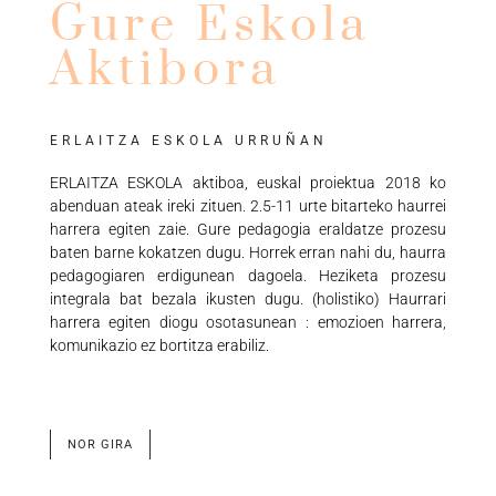
Gure Eskola
Aktibora
ERLAITZA ESKOLA URRUÑAN
ERLAITZA ESKOLA aktiboa, euskal proiektua 2018 ko
abenduan ateak ireki zituen. 2.5-11 urte bitarteko haurrei
harrera egiten zaie. Gure pedagogia eraldatze prozesu
baten barne kokatzen dugu. Horrek erran nahi du, haurra
pedagogiaren erdigunean dagoela. Heziketa prozesu
integrala bat bezala ikusten dugu. (holistiko) Haurrari
harrera egiten diogu osotasunean : emozioen harrera,
komunikazio ez bortitza erabiliz.
NOR GIRA